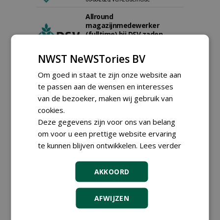
Allround
magazijnmedewerker
(fulltime) bij DSV zaden
Nederland B.V.
06-08-2026, Ven Zelderheide
NWST NeWSTories BV
Groeiplaats specialist bij
Om goed in staat te zijn onze website aan
Boomtotaalzorg32-40 uur
30-07-2026, Schalkwijk
te passen aan de wensen en interesses
van de bezoeker, maken wij gebruik van
Boominspecteur bij
Boomtotaalzorg24-40 uur
cookies.
30-07-2026, Schalkwijk
Deze gegevens zijn voor ons van belang
om voor u een prettige website ervaring
Hoofdgreenkeeper (m/v)
Golfbaan KralingenOosthoek
te kunnen blijven ontwikkelen.
Lees verder
groepRotterdam
30-07-2026
AKKOORD
Teamleider Kwekerij &
Ontwikkeling bij Diamant
groep Groen Xtra
AFWIJZEN
30-07-2026
Adviseur openbaar groen,