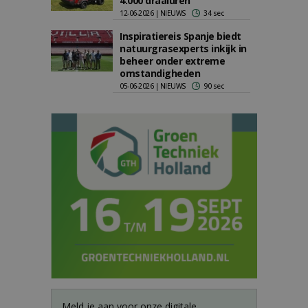
4.000 draaiuren
12-06-2026 | NIEUWS
34 sec
Inspiratiereis Spanje biedt
natuurgrasexperts inkijk in
beheer onder extreme
omstandigheden
05-06-2026 | NIEUWS
90 sec
Meld je aan voor onze digitale