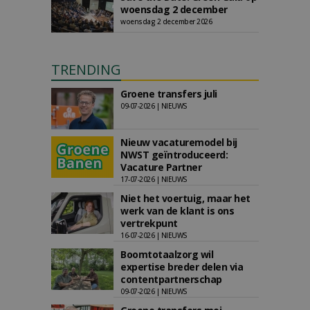
woensdag 2 december
woensdag 2 december 2026
TRENDING
Groene transfers juli
09-07-2026 | NIEUWS
Nieuw vacaturemodel bij
NWST geïntroduceerd:
Vacature Partner
17-07-2026 | NIEUWS
Niet het voertuig, maar het
werk van de klant is ons
vertrekpunt
16-07-2026 | NIEUWS
Boomtotaalzorg wil
expertise breder delen via
contentpartnerschap
09-07-2026 | NIEUWS