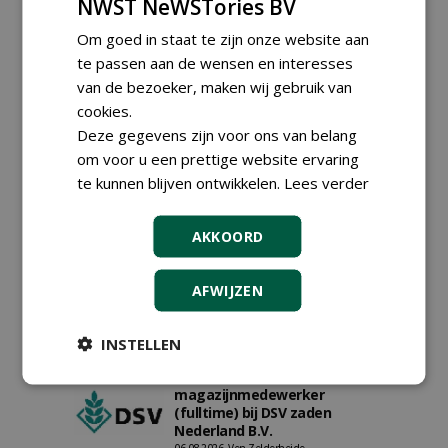
NWST NeWSTories BV
Om goed in staat te zijn onze website aan
te passen aan de wensen en interesses
van de bezoeker, maken wij gebruik van
cookies.
Deze gegevens zijn voor ons van belang
om voor u een prettige website ervaring
te kunnen blijven ontwikkelen.
Lees verder
Proefveldmedewerker/
Chauffeur
AKKOORD
landbouwmachines bij DSV
zaden Nederland B.V.
06-08-2026, Ven-Zelderheide
AFWIJZEN
Kasmedewerker (fulltime) bij
DSV zaden Nederland B.V.
INSTELLEN
06-08-2026, Ven-Zelderheide
Allround
magazijnmedewerker
(fulltime) bij DSV zaden
Nederland B.V.