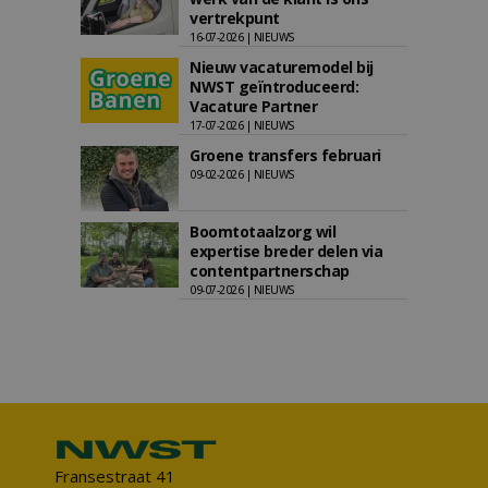
vertrekpunt
16-07-2026 | NIEUWS
Nieuw vacaturemodel bij
NWST geïntroduceerd:
Vacature Partner
17-07-2026 | NIEUWS
Groene transfers februari
09-02-2026 | NIEUWS
Boomtotaalzorg wil
expertise breder delen via
contentpartnerschap
09-07-2026 | NIEUWS
Fransestraat 41