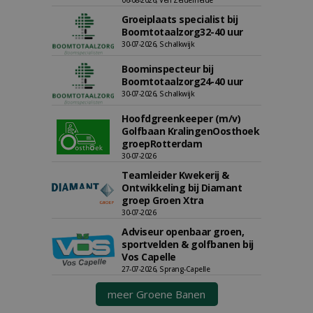
06-08-2026, Ven Zelderheide
Groeiplaats specialist bij
Boomtotaalzorg32-40 uur
30-07-2026, Schalkwijk
Boominspecteur bij
Boomtotaalzorg24-40 uur
30-07-2026, Schalkwijk
Hoofdgreenkeeper (m/v)
Golfbaan KralingenOosthoek
groepRotterdam
30-07-2026
Teamleider Kwekerij &
Ontwikkeling bij Diamant
groep Groen Xtra
30-07-2026
Adviseur openbaar groen,
sportvelden & golfbanen bij
Vos Capelle
27-07-2026, Sprang-Capelle
meer Groene Banen