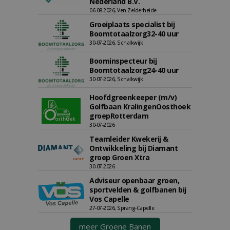
Nederland B.V.
06-08-2026, Ven Zelderheide
Groeiplaats specialist bij
Boomtotaalzorg32-40 uur
30-07-2026, Schalkwijk
Boominspecteur bij
Boomtotaalzorg24-40 uur
30-07-2026, Schalkwijk
Hoofdgreenkeeper (m/v)
Golfbaan KralingenOosthoek
groepRotterdam
30-07-2026
Teamleider Kwekerij &
Ontwikkeling bij Diamant
groep Groen Xtra
30-07-2026
Adviseur openbaar groen,
sportvelden & golfbanen bij
Vos Capelle
27-07-2026, Sprang-Capelle
meer Groene Banen