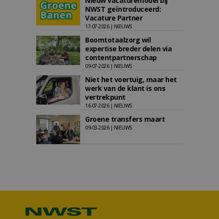
Nieuw vacaturemodel bij
NWST geïntroduceerd:
Vacature Partner
17-07-2026 | NIEUWS
Boomtotaalzorg wil
expertise breder delen via
contentpartnerschap
09-07-2026 | NIEUWS
Niet het voertuig, maar het
werk van de klant is ons
vertrekpunt
16-07-2026 | NIEUWS
Groene transfers maart
09-03-2026 | NIEUWS