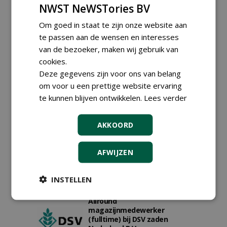
NWST NeWSTories BV
Om goed in staat te zijn onze website aan
te passen aan de wensen en interesses
van de bezoeker, maken wij gebruik van
cookies.
Deze gegevens zijn voor ons van belang
om voor u een prettige website ervaring
te kunnen blijven ontwikkelen.
Lees verder
Proefveldmedewerker/
Chauffeur
AKKOORD
landbouwmachines bij DSV
zaden Nederland B.V.
AFWIJZEN
06-08-2026, Ven-Zelderheide
Kasmedewerker (fulltime) bij
DSV zaden Nederland B.V.
INSTELLEN
06-08-2026, Ven-Zelderheide
Allround
magazijnmedewerker
(fulltime) bij DSV zaden