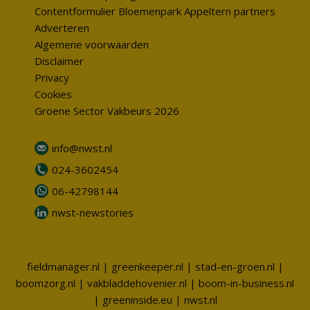
Contentformulier Bloemenpark Appeltern partners
Adverteren
Algemene voorwaarden
Disclaimer
Privacy
Cookies
Groene Sector Vakbeurs 2026
info@nwst.nl
024-3602454
06-42798144
nwst-newstories
fieldmanager.nl
|
greenkeeper.nl
|
stad-en-groen.nl
|
boomzorg.nl
|
vakbladdehovenier.nl
|
boom-in-business.nl
|
greeninside.eu
|
nwst.nl