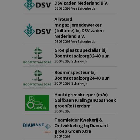
DSV zaden Nederland B.V.
06-08-2026, Ven-Zelderheide
Allround
magazijnmedewerker
(fulltime) bij DSV zaden
Nederland B.V.
06-08-2026, Ven Zelderheide
Groeiplaats specialist bij
Boomtotaalzorg32-40 uur
30-07-2026, Schalkwijk
Boominspecteur bij
Boomtotaalzorg24-40 uur
30-07-2026, Schalkwijk
Hoofdgreenkeeper (m/v)
Golfbaan KralingenOosthoek
groepRotterdam
30-07-2026
Teamleider Kwekerij &
Ontwikkeling bij Diamant
groep Groen Xtra
30-07-2026