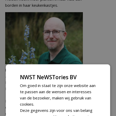
borden in haar keukenkastjes.
Frank van de Ven
NWST NeWSTories BV
Redacteur De Hovenier
E:
frank@nwst.nl
Om goed in staat te zijn onze website aan
M: 06 53 28 61 77
te passen aan de wensen en interesses
van de bezoeker, maken wij gebruik van
Frank studeerde in 2007 af als journalist in
cookies.
de richting tijdschrift. Na een aantal
Deze gegevens zijn voor ons van belang
omzwervingen - en een flirt met marketing