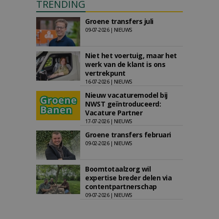
TRENDING
Groene transfers juli
09-07-2026 | NIEUWS
Niet het voertuig, maar het
werk van de klant is ons
vertrekpunt
16-07-2026 | NIEUWS
Nieuw vacaturemodel bij
NWST geïntroduceerd:
Vacature Partner
17-07-2026 | NIEUWS
Groene transfers februari
09-02-2026 | NIEUWS
Boomtotaalzorg wil
expertise breder delen via
contentpartnerschap
09-07-2026 | NIEUWS