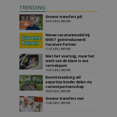
TRENDING
Groene transfers juli
09-07-2026 | NIEUWS
Nieuw vacaturemodel bij
NWST geïntroduceerd:
Vacature Partner
17-07-2026 | NIEUWS
Niet het voertuig, maar het
werk van de klant is ons
vertrekpunt
16-07-2026 | NIEUWS
Boomtotaalzorg wil
expertise breder delen via
contentpartnerschap
09-07-2026 | NIEUWS
Groene transfers mei
13-05-2026 | NIEUWS