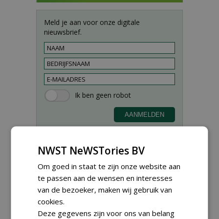
Meld je aan voor onze digitale
nieuwsbrief.
NWST NeWSTories BV
Om goed in staat te zijn onze website aan
Proefveldmedewerker/
te passen aan de wensen en interesses
Chauffeur
van de bezoeker, maken wij gebruik van
landbouwmachines bij DSV
cookies.
zaden Nederland B.V.
Deze gegevens zijn voor ons van belang
06-08-2026, Ven-Zelderheide