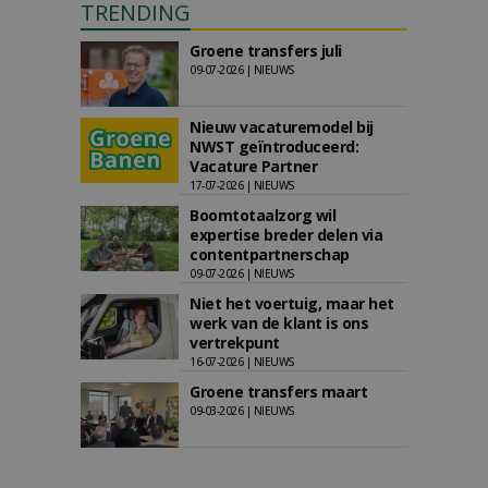
TRENDING
Groene transfers juli
09-07-2026 | NIEUWS
Nieuw vacaturemodel bij
NWST geïntroduceerd:
Vacature Partner
17-07-2026 | NIEUWS
Boomtotaalzorg wil
expertise breder delen via
contentpartnerschap
09-07-2026 | NIEUWS
Niet het voertuig, maar het
werk van de klant is ons
vertrekpunt
16-07-2026 | NIEUWS
Groene transfers maart
09-03-2026 | NIEUWS