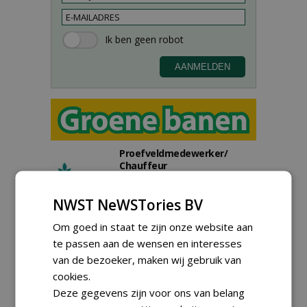
Proefveldmedewerker/
Chauffeur
landbouwmachines bij DSV
zaden Nederland B.V.
NWST NeWSTories BV
06-08-2026, Ven-Zelderheide
Kasmedewerker (fulltime) bij
Om goed in staat te zijn onze website aan
DSV zaden Nederland B.V.
te passen aan de wensen en interesses
06-08-2026, Ven-Zelderheide
van de bezoeker, maken wij gebruik van
Allround
cookies.
magazijnmedewerker
Deze gegevens zijn voor ons van belang
(fulltime) bij DSV zaden
Nederland B.V.