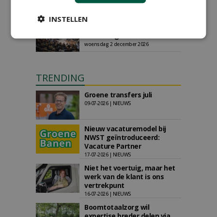
AGENDA
INSTELLEN
Save the Date: Green Gala op
woensdag 2 december
woensdag 2 december 2026
TRENDING
Groene transfers juli
09-07-2026 | NIEUWS
Nieuw vacaturemodel bij
NWST geïntroduceerd:
Vacature Partner
17-07-2026 | NIEUWS
Niet het voertuig, maar het
werk van de klant is ons
vertrekpunt
16-07-2026 | NIEUWS
Boomtotaalzorg wil
expertise breder delen via