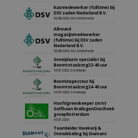
Kasmedewerker (fulltime) bij
DSV zaden Nederland B.V.
06-08-2026, Ven-Zelderheide
Allround
magazijnmedewerker
(fulltime) bij DSV zaden
Nederland B.V.
06-08-2026, Ven Zelderheide
Groeiplaats specialist bij
Boomtotaalzorg32-40 uur
30-07-2026, Schalkwijk
Boominspecteur bij
Boomtotaalzorg24-40 uur
30-07-2026, Schalkwijk
Hoofdgreenkeeper (m/v)
Golfbaan KralingenOosthoek
groepRotterdam
30-07-2026
Teamleider Kwekerij &
Ontwikkeling bij Diamant