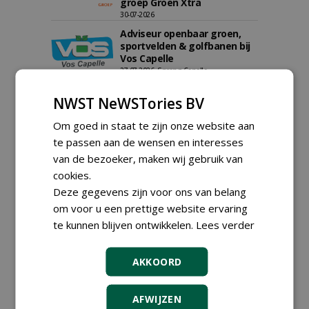
groep Groen Xtra
30-07-2026
Adviseur openbaar groen,
sportvelden & golfbanen bij
Vos Capelle
27-07-2026, Sprang-Capelle
meer Groene Banen
NWST NeWSTories BV
Om goed in staat te zijn onze website aan
te passen aan de wensen en interesses
van de bezoeker, maken wij gebruik van
cookies.
Deze gegevens zijn voor ons van belang
om voor u een prettige website ervaring
GREEN OUTLET
te kunnen blijven ontwikkelen.
Lees verder
Iedereen kan gratis kleine advertenties
plaatsen via zijn eigen account.
AKKOORD
Plaats een gratis advertentie
AFWIJZEN