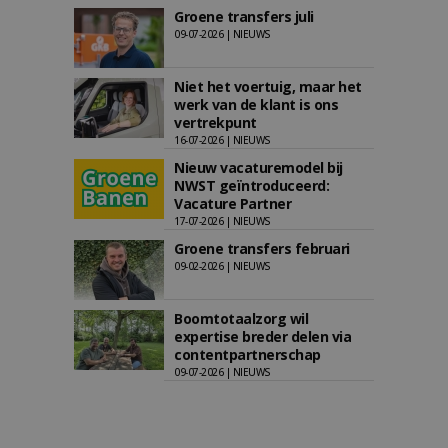
Groene transfers juli
09-07-2026 | NIEUWS
Niet het voertuig, maar het
werk van de klant is ons
vertrekpunt
16-07-2026 | NIEUWS
Nieuw vacaturemodel bij
NWST geïntroduceerd:
Vacature Partner
17-07-2026 | NIEUWS
Groene transfers februari
09-02-2026 | NIEUWS
Boomtotaalzorg wil
expertise breder delen via
contentpartnerschap
09-07-2026 | NIEUWS