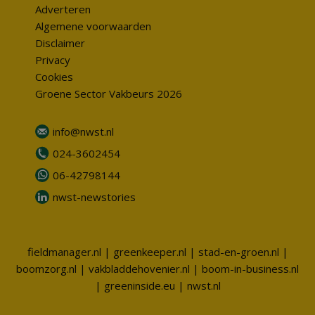
Adverteren
Algemene voorwaarden
Disclaimer
Privacy
Cookies
Groene Sector Vakbeurs 2026
info@nwst.nl
024-3602454
06-42798144
nwst-newstories
fieldmanager.nl
|
greenkeeper.nl
|
stad-en-groen.nl
|
boomzorg.nl
|
vakbladdehovenier.nl
|
boom-in-business.nl
|
greeninside.eu
|
nwst.nl