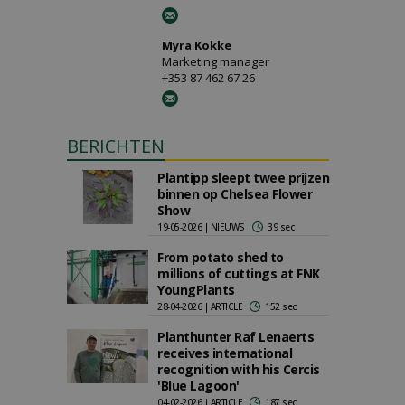
Myra Kokke
Marketing manager
+353 87 462 67 26
BERICHTEN
Plantipp sleept twee prijzen
binnen op Chelsea Flower
Show
19-05-2026 | NIEUWS
39 sec
From potato shed to
millions of cuttings at FNK
YoungPlants
28-04-2026 | ARTICLE
152 sec
Planthunter Raf Lenaerts
receives international
recognition with his Cercis
'Blue Lagoon'
04-02-2026 | ARTICLE
187 sec