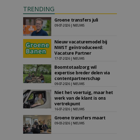
TRENDING
Groene transfers juli
09-07-2026 | NIEUWS
Nieuw vacaturemodel bij
NWST geïntroduceerd:
Vacature Partner
17-07-2026 | NIEUWS
Boomtotaalzorg wil
expertise breder delen via
contentpartnerschap
09-07-2026 | NIEUWS
Niet het voertuig, maar het
werk van de klant is ons
vertrekpunt
16-07-2026 | NIEUWS
Groene transfers maart
09-03-2026 | NIEUWS