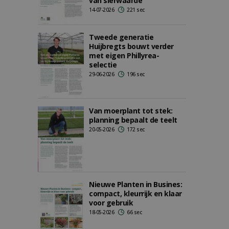
van sierwaarde'
14-07-2026
221 sec
Tweede generatie
Huijbregts bouwt verder
met eigen Phillyrea-
selectie
29-06-2026
196 sec
Van moerplant tot stek:
planning bepaalt de teelt
20-05-2026
172 sec
Nieuwe Planten in Busines:
compact, kleurrijk en klaar
voor gebruik
18-05-2026
66 sec