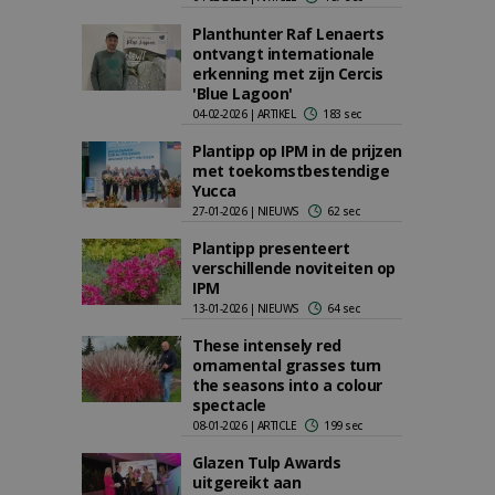
Planthunter Raf Lenaerts
ontvangt internationale
erkenning met zijn Cercis
'Blue Lagoon'
04-02-2026 | ARTIKEL
183 sec
Plantipp op IPM in de prijzen
met toekomstbestendige
Yucca
27-01-2026 | NIEUWS
62 sec
Plantipp presenteert
verschillende noviteiten op
IPM
13-01-2026 | NIEUWS
64 sec
These intensely red
ornamental grasses turn
the seasons into a colour
spectacle
08-01-2026 | ARTICLE
199 sec
Glazen Tulp Awards
uitgereikt aan