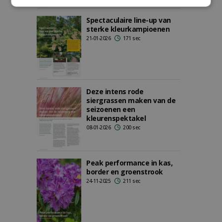
Spectaculaire line-up van
sterke kleurkampioenen
21-01-2026
171 sec
Deze intens rode
siergrassen maken van de
seizoenen een
kleurenspektakel
08-01-2026
200 sec
Peak performance in kas,
border en groenstrook
24-11-2025
211 sec