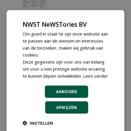
Van aardappelschuur tot
miljoenen stekken bij FNK
NWST NeWSTories BV
YoungPlants
28-04-2026
171 sec
Om goed in staat te zijn onze website aan
te passen aan de wensen en interesses
van de bezoeker, maken wij gebruik van
cookies.
Shout-out naar de mooiste
Deze gegevens zijn voor ons van belang
plantinnovaties!
om voor u een prettige website ervaring
02-03-2026
225 sec
te kunnen blijven ontwikkelen.
Lees verder
AKKOORD
'Natuurlijke resistentie is
voor ons zo belangrijk
AFWIJZEN
geworden dat we daarvoor
harde keuzes maken in het
sortiment'
INSTELLEN
09-02-2026
158 sec