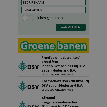
Proefveldmedewerker/
Chauffeur
landbouwmachines bij DSV
zaden Nederland B.V.
06-08-2026, Ven-Zelderheide
Kasmedewerker (fulltime) bij
DSV zaden Nederland B.V.
06-08-2026, Ven-Zelderheide
Allround
magazijnmedewerker
(fulltime) bij DSV zaden