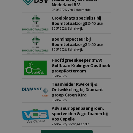
Nederland B.V.
06-08-2026, Ven Zelderheide
Groeiplaats specialist bij
Boomtotaalzorg32-40 uur
30-07-2026, Schalkwijk
Boominspecteur bij
Boomtotaalzorg24-40 uur
30-07-2026, Schalkwijk
Hoofdgreenkeeper (m/v)
Golfbaan KralingenOosthoek
groepRotterdam
30-07-2026
Teamleider Kwekerij &
Ontwikkeling bij Diamant
groep Groen Xtra
30-07-2026
Adviseur openbaar groen,
sportvelden & golfbanen bij
Vos Capelle
27-07-2026, Sprang-Capelle