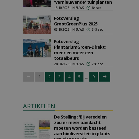
'vernieuwende' tuinplanten
13-10-2025 | NIEUWS
84 sec
Fotoverslag
GrootGroenPlus 2025
03-10-2025 | NIEUWS
345 sec
Fotoverslag
PlantariumGroen-Direkt:
meer en meer een
totaalbeurs
28-08-2025 | NIEUWS
286 sec
...
1
2
3
4
5
9
ARTIKELEN
De Stelling: 'Bij veredelen
zou er meer aandacht
moeten worden besteed
aan biodiversiteit in plaats