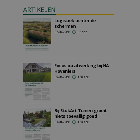
ARTIKELEN
Logistiek achter de
schermen
07-04-2026
92 sec
Focus op afwerking bij HA
Hoveniers
05-03-2026
168 sec
Bij StukArt Tuinen groeit
niets toevallig goed
01-01-2026
164 sec