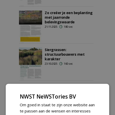
Zo creëer je een beplanting
met jaarronde
belevingswaarde
21-11-2025
180 sec
Siergrassen:
structuurbouwers met
karakter
23-10-2025
160 sec
Hoveniers beginnen
langzaam de Choisya
NWST NeWSTories BV
WHITE DAZZLER te
ontdekken
Om goed in staat te zijn onze website aan
11-04-2025
97 sec
te passen aan de wensen en interesses