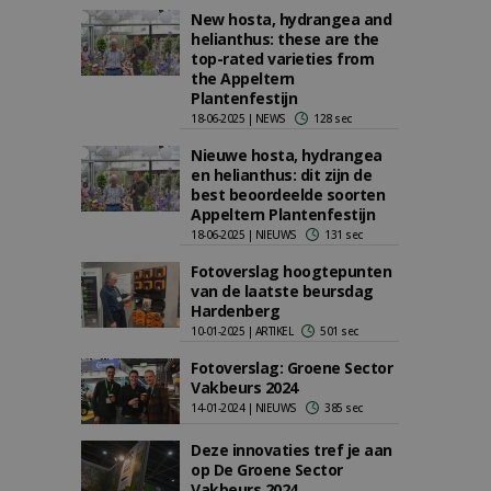
New hosta, hydrangea and
helianthus: these are the
top-rated varieties from
the Appeltern
Plantenfestijn
18-06-2025 | NEWS
128 sec
Nieuwe hosta, hydrangea
en helianthus: dit zijn de
best beoordeelde soorten
Appeltern Plantenfestijn
18-06-2025 | NIEUWS
131 sec
Fotoverslag hoogtepunten
van de laatste beursdag
Hardenberg
10-01-2025 | ARTIKEL
501 sec
Fotoverslag: Groene Sector
Vakbeurs 2024
14-01-2024 | NIEUWS
385 sec
Deze innovaties tref je aan
op De Groene Sector
Vakbeurs 2024