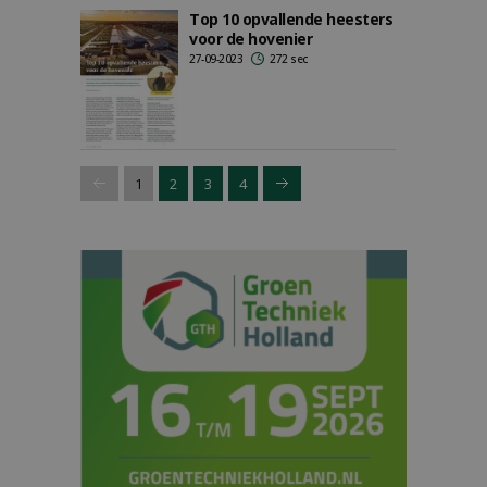
Top 10 opvallende heesters
voor de hovenier
27-09-2023
272 sec
1
2
3
4