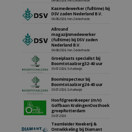
06-08-2026, Ven-Zelderheide
Kasmedewerker (fulltime) bij
DSV zaden Nederland B.V.
06-08-2026, Ven-Zelderheide
Allround
magazijnmedewerker
(fulltime) bij DSV zaden
Nederland B.V.
06-08-2026, Ven Zelderheide
Groeiplaats specialist bij
Boomtotaalzorg32-40 uur
30-07-2026, Schalkwijk
Boominspecteur bij
Boomtotaalzorg24-40 uur
30-07-2026, Schalkwijk
Hoofdgreenkeeper (m/v)
Golfbaan KralingenOosthoek
groepRotterdam
30-07-2026
Teamleider Kwekerij &
Ontwikkeling bij Diamant