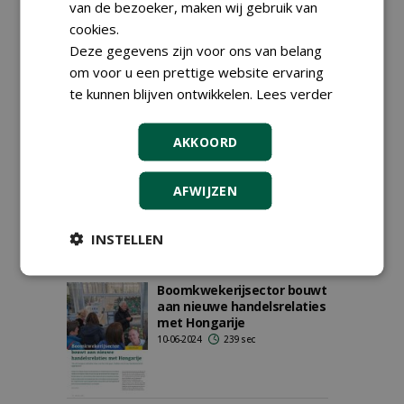
van de bezoeker, maken wij gebruik van
cookies.
Wat is er te zien in
Hardenberg?
Deze gegevens zijn voor ons van belang
29-12-2024
755 sec
om voor u een prettige website ervaring
te kunnen blijven ontwikkelen.
Lees verder
AKKOORD
Kleine aantallen van heel
veel soorten effectief
AFWIJZEN
oppotten
10-12-2024
125 sec
INSTELLEN
Boomkwekerijsector bouwt
aan nieuwe handelsrelaties
met Hongarije
10-06-2024
239 sec