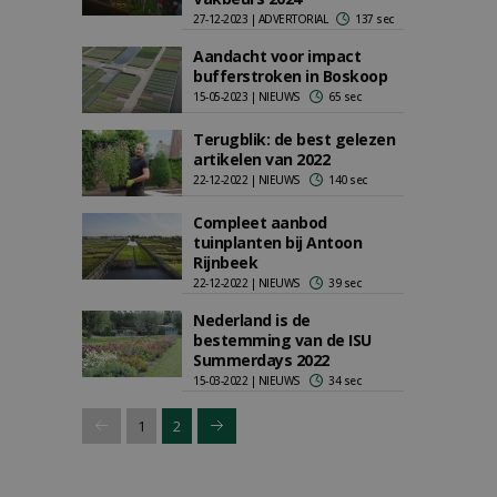
27-12-2023 | ADVERTORIAL
137 sec
Aandacht voor impact
bufferstroken in Boskoop
15-05-2023 | NIEUWS
65 sec
Terugblik: de best gelezen
artikelen van 2022
22-12-2022 | NIEUWS
140 sec
Compleet aanbod
tuinplanten bij Antoon
Rijnbeek
22-12-2022 | NIEUWS
39 sec
Nederland is de
bestemming van de ISU
Summerdays 2022
15-03-2022 | NIEUWS
34 sec
1
2