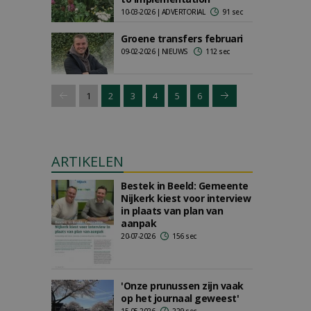
10-03-2026 | ADVERTORIAL
91 sec
Groene transfers februari
09-02-2026 | NIEUWS
112 sec
1
2
3
4
5
6
ARTIKELEN
Bestek in Beeld: Gemeente
Nijkerk kiest voor interview
in plaats van plan van
aanpak
20-07-2026
156 sec
'Onze prunussen zijn vaak
op het journaal geweest'