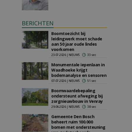
BERICHTEN
Boomtoezicht bij
leidingwerk moet schade
aan 50 jaar oude lindes
voorkomen
23-07-2026 | NIEUWS
33 sec
Monumentale iepenlaan in
Waadhoeke krijgt
bodemanalyse en sensoren
07-07-2026 | NIEUWS
51 sec
Boomwaardebepaling
ondersteunt afweging bij
zorgnieuwbouw in Venray
29-06-2026 | NIEUWS
38 sec
Gemeente Den Bosch
beheert ruim 100.000
bomen met ondersteuning