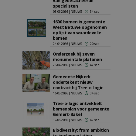
van gedetacheerde
specialisten
03-06-2026 | NIEUWS
34 sec
1600 bomen in gemeente
West Betuwe opgenomen
op lijst van waardevolle
bomen
24-04-2026 | NIEUWS
20 sec
Onderzoek bij zeven
monumentale platanen
23-04-2026 | NIEUWS
47 sec
Gemeente Nijkerk
ondertekent nieuw
contract bij Tree-o-logic
16-03-2026 | NIEUWS
34 sec
Tree-o-logic ontwikkelt
bomenplan voor gemeente
Gemert-Bakel
12-03-2026 | NIEUWS
42 sec
Biodiversity: from ambition
to implementation