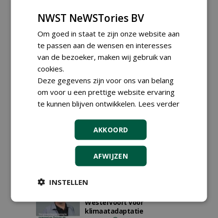
17-02-2025
251 sec
NWST NeWSTories BV
Om goed in staat te zijn onze website aan
Tree-o-logic bekent kleur!
te passen aan de wensen en interesses
02-12-2024
44 sec
van de bezoeker, maken wij gebruik van
cookies.
Deze gegevens zijn voor ons van belang
om voor u een prettige website ervaring
te kunnen blijven ontwikkelen.
Lees verder
Lanenherstelplan
gemeente Heerenveen
AKKOORD
08-08-2024
105 sec
AFWIJZEN
INSTELLEN
Vergroeningsstrategie
gemeenten Duiven en
Westervoort voor
klimaatadaptatie