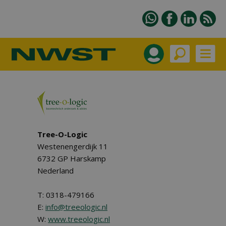
Tree-O-Logic
Westenengerdijk 11
6732 GP Harskamp
Nederland
T: 0318-479166
E:
info@treeologic.nl
W:
www.treeologic.nl