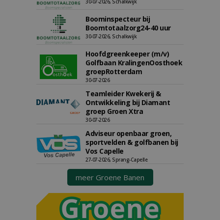
30-07-2026, Schalkwijk
Boominspecteur bij
Boomtotaalzorg24-40 uur
30-07-2026, Schalkwijk
Hoofdgreenkeeper (m/v)
Golfbaan KralingenOosthoek
groepRotterdam
30-07-2026
Teamleider Kwekerij &
Ontwikkeling bij Diamant
groep Groen Xtra
30-07-2026
Adviseur openbaar groen,
sportvelden & golfbanen bij
Vos Capelle
27-07-2026, Sprang-Capelle
meer Groene Banen