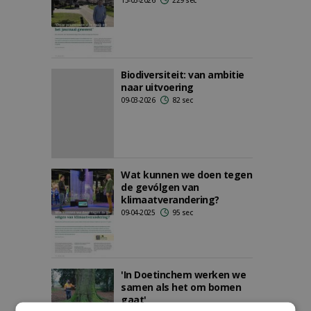
15-05-2026
229 sec
Biodiversiteit: van ambitie
naar uitvoering
09-03-2026
82 sec
Wat kunnen we doen tegen
de gevólgen van
klimaatverandering?
09-04-2025
95 sec
'In Doetinchem werken we
samen als het om bomen
gaat'