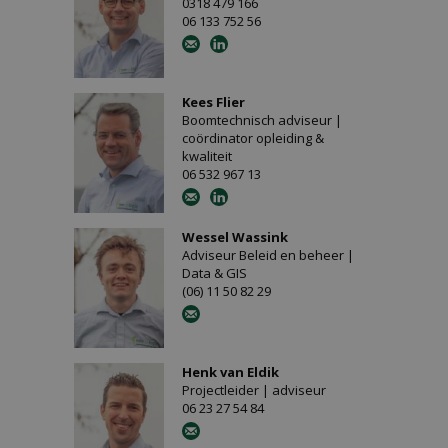
0318 479 166
06 133 752 56
Kees Flier
Boomtechnisch adviseur |
coördinator opleiding &
kwaliteit
06 532 967 13
Wessel Wassink
Adviseur Beleid en beheer |
Data & GIS
(06) 11 50 82 29
Henk van Eldik
Projectleider | adviseur
06 23 27 54 84