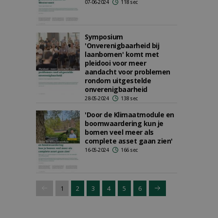
07-06-2024
118 sec
Symposium
'Onverenigbaarheid bij
laanbomen' komt met
pleidooi voor meer
aandacht voor problemen
rondom uitgestelde
onverenigbaarheid
28-05-2024
138 sec
'Door de Klimaatmodule en
boomwaardering kun je
bomen veel meer als
complete asset gaan zien'
16-05-2024
166 sec
1
2
3
4
5
6