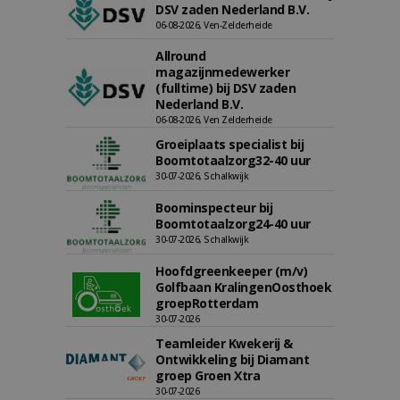
DSV zaden Nederland B.V.
06-08-2026, Ven-Zelderheide
Allround
magazijnmedewerker
(fulltime) bij DSV zaden
Nederland B.V.
06-08-2026, Ven Zelderheide
Groeiplaats specialist bij
Boomtotaalzorg32-40 uur
30-07-2026, Schalkwijk
Boominspecteur bij
Boomtotaalzorg24-40 uur
30-07-2026, Schalkwijk
Hoofdgreenkeeper (m/v)
Golfbaan KralingenOosthoek
groepRotterdam
30-07-2026
Teamleider Kwekerij &
Ontwikkeling bij Diamant
groep Groen Xtra
30-07-2026