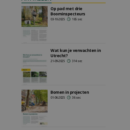
Op pad met drie
Boominspecteurs
03-10-2025
165 sec
Wat kun je verwachten in
Utrecht?
21-09-2025
314 sec
Bomen in projecten
01-06-2025
36 sec