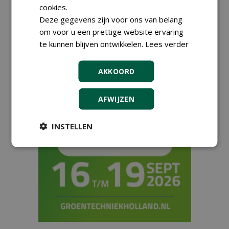
cookies.
verenigd
Deze gegevens zijn voor ons van belang
13-03-2024
163 sec
om voor u een prettige website ervaring
te kunnen blijven ontwikkelen.
Lees verder
1
2
3
4
AKKOORD
AFWIJZEN
INSTELLEN