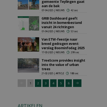
gemeente Teylingen gaat
aan de bak
07-04-2025 | NIEUWS
42 sec
GRIB Dashboard geeft
inzicht in bomenbestand
vanuit 24 richtingen
01-04-2025 | NIEUWS
53 sec
Van ETW-feestje naar
breed gedragen event:
verslag Boominfodag 2025
17-03-2025 | NIEUWS
299 sec
TreeScore provides insight
into the value of urban
trees
21-02-2025 | ARTICLE
188 sec
1
2
3
4
5
6
ARTIKELEN