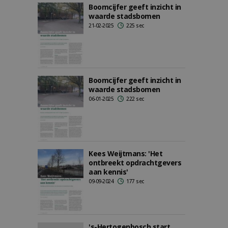
Boomcijfer geeft inzicht in
waarde stadsbomen
21-02-2025
225 sec
Boomcijfer geeft inzicht in
waarde stadsbomen
06-01-2025
222 sec
Kees Weijtmans: 'Het
ontbreekt opdrachtgevers
aan kennis'
09-09-2024
177 sec
's-Hertogenbosch start