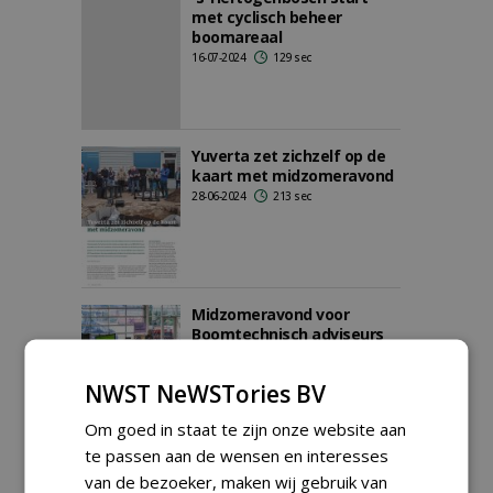
met cyclisch beheer
boomareaal
16-07-2024
129 sec
Yuverta zet zichzelf op de
kaart met midzomeravond
28-06-2024
213 sec
Midzomeravond voor
Boomtechnisch adviseurs
07-05-2024
211 sec
NWST NeWSTories BV
Om goed in staat te zijn onze website aan
te passen aan de wensen en interesses
Bomenwacht Nederland, De
van de bezoeker, maken wij gebruik van
Boominspecteurs en GRIB