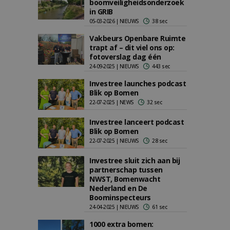
boomveiligheidsonderzoek
in GRIB
05-03-2026 | NIEUWS
38 sec
Vakbeurs Openbare Ruimte
trapt af – dit viel ons op:
fotoverslag dag één
24-09-2025 | NIEUWS
443 sec
Investree launches podcast
Blik op Bomen
22-07-2025 | NEWS
32 sec
Investree lanceert podcast
Blik op Bomen
22-07-2025 | NIEUWS
28 sec
Investree sluit zich aan bij
partnerschap tussen
NWST, Bomenwacht
Nederland en De
Boominspecteurs
24-04-2025 | NIEUWS
61 sec
1000 extra bomen: