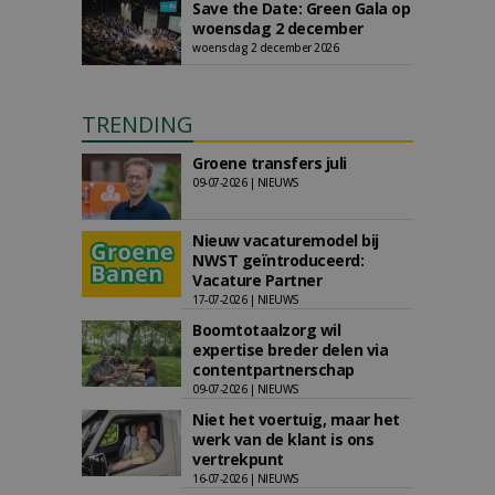
Save the Date: Green Gala op
woensdag 2 december
woensdag 2 december 2026
TRENDING
Groene transfers juli
09-07-2026 | NIEUWS
Nieuw vacaturemodel bij
NWST geïntroduceerd:
Vacature Partner
17-07-2026 | NIEUWS
Boomtotaalzorg wil
expertise breder delen via
contentpartnerschap
09-07-2026 | NIEUWS
Niet het voertuig, maar het
werk van de klant is ons
vertrekpunt
16-07-2026 | NIEUWS