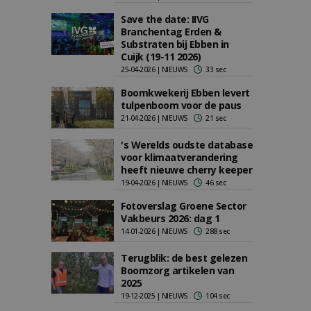
Save the date: IIVG
Branchentag Erden &
Substraten bij Ebben in
Cuijk (19-11 2026)
25-04-2026 | NIEUWS
33 sec
Boomkwekerij Ebben levert
tulpenboom voor de paus
21-04-2026 | NIEUWS
21 sec
's Werelds oudste database
voor klimaatverandering
heeft nieuwe cherry keeper
19-04-2026 | NIEUWS
46 sec
Fotoverslag Groene Sector
Vakbeurs 2026: dag 1
14-01-2026 | NIEUWS
288 sec
Terugblik: de best gelezen
Boomzorg artikelen van
2025
19-12-2025 | NIEUWS
104 sec