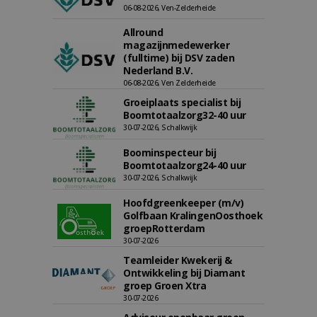
06-08-2026, Ven-Zelderheide
Allround
magazijnmedewerker
(fulltime) bij DSV zaden
Nederland B.V.
06-08-2026, Ven Zelderheide
Groeiplaats specialist bij
Boomtotaalzorg32-40 uur
30-07-2026, Schalkwijk
Boominspecteur bij
Boomtotaalzorg24-40 uur
30-07-2026, Schalkwijk
Hoofdgreenkeeper (m/v)
Golfbaan KralingenOosthoek
groepRotterdam
30-07-2026
Teamleider Kwekerij &
Ontwikkeling bij Diamant
groep Groen Xtra
30-07-2026