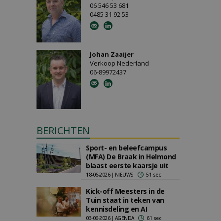
06 546 53 681
0485 31 92 53
Johan Zaaijer
Verkoop Nederland
06-89972437
BERICHTEN
Sport- en beleefcampus
(MFA) De Braak in Helmond
blaast eerste kaarsje uit
18-06-2026 | NIEUWS
51 sec
Kick-off Meesters in de
Tuin staat in teken van
kennisdeling en AI
03-06-2026 | AGENDA
61 sec