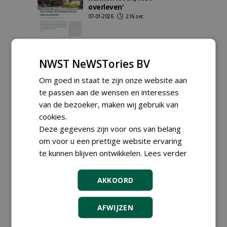
overleven'
07-01-2026
216 sec
Bij boomkwekerij Ebben
NWST NeWSTories BV
draait alles om kwaliteit,
karakter en vakmanschap
Om goed in staat te zijn onze website aan
20-12-2025
298 sec
te passen aan de wensen en interesses
van de bezoeker, maken wij gebruik van
cookies.
Top 5 droogteresistente
Deze gegevens zijn voor ons van belang
bomen
om voor u een prettige website ervaring
10-11-2025
265 sec
te kunnen blijven ontwikkelen.
Lees verder
AKKOORD
Pilot: digitale
AFWIJZEN
boominventarisatie even
accuraat als veldwerk
07-11-2025
170 sec