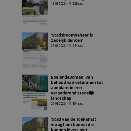
15-05-2026
229 sec
'Stadsboombeheer is
zakelijk denken'
27-02-2026
244 sec
BoeiendeBomen: Van
behoud van veteranen tot
aanplant in een
veranderend stedelijk
landschap
21-01-2026
154 sec
'Stad van de toekomst
vraagt om bomen die
kunnen léven, niet