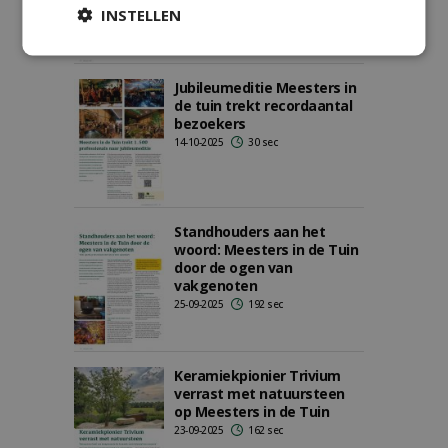
INSTELLEN
Jubileumeditie Meesters in
de tuin trekt recordaantal
bezoekers
14-10-2025
30 sec
Standhouders aan het
woord: Meesters in de Tuin
door de ogen van
vakgenoten
25-09-2025
192 sec
Keramiekpionier Trivium
verrast met natuursteen
op Meesters in de Tuin
23-09-2025
162 sec