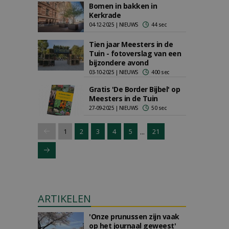
Bomen in bakken in
Kerkrade
04-12-2025 | NIEUWS
44 sec
Tien jaar Meesters in de
Tuin - fotoverslag van een
bijzondere avond
03-10-2025 | NIEUWS
400 sec
Gratis 'De Border Bijbel' op
Meesters in de Tuin
27-09-2025 | NIEUWS
50 sec
...
1
2
3
4
5
21
ARTIKELEN
'Onze prunussen zijn vaak
op het journaal geweest'