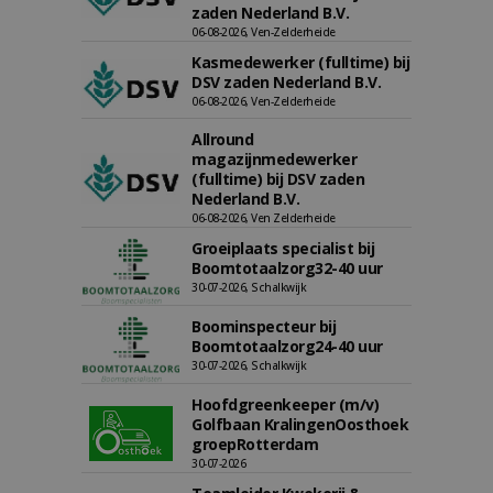
zaden Nederland B.V.
06-08-2026, Ven-Zelderheide
Kasmedewerker (fulltime) bij
DSV zaden Nederland B.V.
06-08-2026, Ven-Zelderheide
Allround
magazijnmedewerker
(fulltime) bij DSV zaden
Nederland B.V.
06-08-2026, Ven Zelderheide
Groeiplaats specialist bij
Boomtotaalzorg32-40 uur
30-07-2026, Schalkwijk
Boominspecteur bij
Boomtotaalzorg24-40 uur
30-07-2026, Schalkwijk
Hoofdgreenkeeper (m/v)
Golfbaan KralingenOosthoek
groepRotterdam
30-07-2026