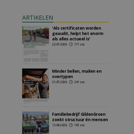
ARTIKELEN
'Als certificaten worden
geaudit, helpt het enorm
als alles actueel is'
22-07-2026
171 sec
Minder bellen, mailen en
overtypen
21-07-2026
241 sec
Familiebedrijf GildenGroen
zoekt structuur én mensen
12-06-2026
181 sec