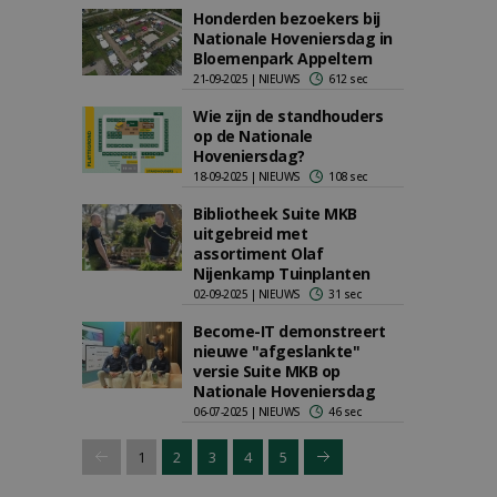
Honderden bezoekers bij
Nationale Hoveniersdag in
Bloemenpark Appeltern
21-09-2025 | NIEUWS
612 sec
Wie zijn de standhouders
op de Nationale
Hoveniersdag?
18-09-2025 | NIEUWS
108 sec
Bibliotheek Suite MKB
uitgebreid met
assortiment Olaf
Nijenkamp Tuinplanten
02-09-2025 | NIEUWS
31 sec
Become-IT demonstreert
nieuwe "afgeslankte"
versie Suite MKB op
Nationale Hoveniersdag
06-07-2025 | NIEUWS
46 sec
1
2
3
4
5