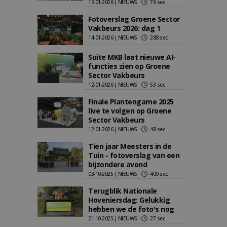
19-01-2026 | NIEUWS
76 sec
Fotoverslag Groene Sector
Vakbeurs 2026: dag 1
14-01-2026 | NIEUWS
288 sec
Suite MKB laat nieuwe AI-
functies zien op Groene
Sector Vakbeurs
12-01-2026 | NIEUWS
53 sec
Finale Plantengame 2025
live te volgen op Groene
Sector Vakbeurs
12-01-2026 | NIEUWS
48 sec
Tien jaar Meesters in de
Tuin - fotoverslag van een
bijzondere avond
03-10-2025 | NIEUWS
400 sec
Terugblik Nationale
Hoveniersdag: Gelukkig
hebben we de foto's nog
01-10-2025 | NIEUWS
27 sec