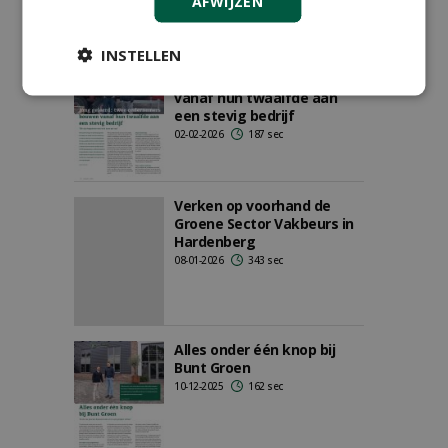
AFWIJZEN
INSTELLEN
Jong geleerd: twee
ondernemers bouwen
vanaf hun twaalfde aan
een stevig bedrijf
02-02-2026
187 sec
Verken op voorhand de
Groene Sector Vakbeurs in
Hardenberg
08-01-2026
343 sec
Alles onder één knop bij
Bunt Groen
10-12-2025
162 sec