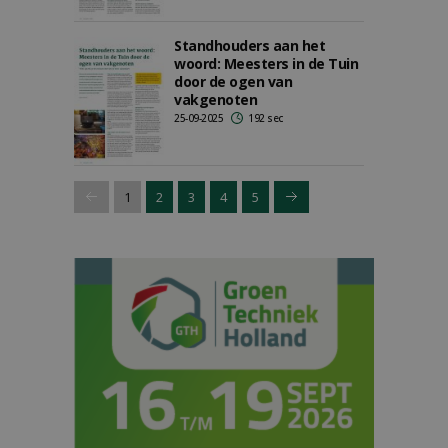
Standhouders aan het
woord: Meesters in de Tuin
door de ogen van
vakgenoten
25-09-2025
192 sec
1
2
3
4
5