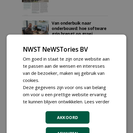
Van onderbuik naar
onderbouwd: hoe software
grip brengt op groei
09-06-2026
174 sec
NWST NeWSTories BV
Om goed in staat te zijn onze website aan
te passen aan de wensen en interesses
Hovenier in het vizier: 'Zij-
instromers houden het vak
van de bezoeker, maken wij gebruik van
scherp'
cookies.
06-05-2026
198 sec
Deze gegevens zijn voor ons van belang
om voor u een prettige website ervaring
te kunnen blijven ontwikkelen.
Lees verder
Ketenintegratie op basis
van vertrouwen
AKKOORD
30-03-2026
140 sec