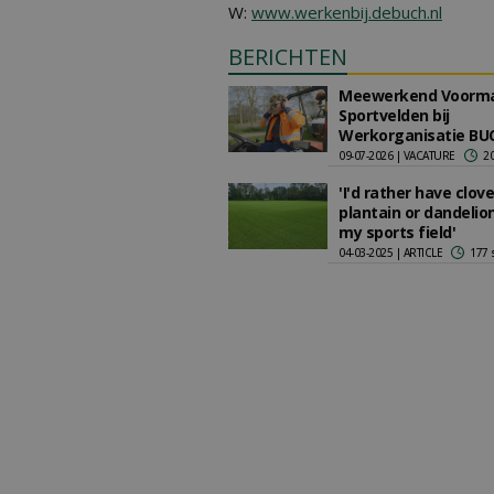
W:
www.werkenbij.debuch.nl
BERICHTEN
Meewerkend Voorm
Sportvelden bij
Werkorganisatie BU
09-07-2026 | VACATURE
2
'I'd rather have clov
plantain or dandelion
my sports field'
04-03-2025 | ARTICLE
177 