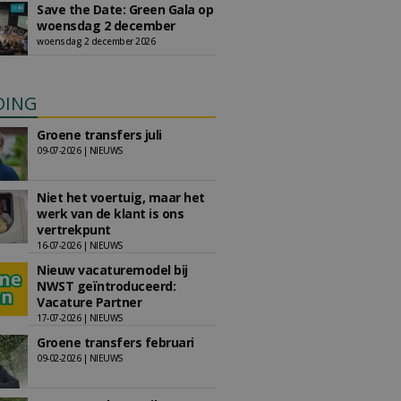
Save the Date: Green Gala op
woensdag 2 december
woensdag 2 december 2026
DING
Groene transfers juli
09-07-2026 | NIEUWS
Niet het voertuig, maar het
werk van de klant is ons
vertrekpunt
16-07-2026 | NIEUWS
Nieuw vacaturemodel bij
NWST geïntroduceerd:
Vacature Partner
17-07-2026 | NIEUWS
Groene transfers februari
09-02-2026 | NIEUWS