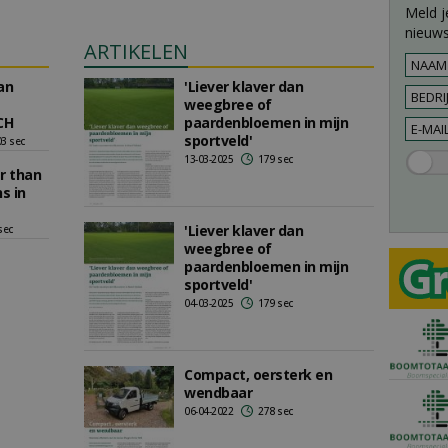
Meld j
nieuws
ARTIKELEN
an
'Liever klaver dan
weegbree of
CH
paardenbloemen in mijn
sportveld'
03 sec
13-03-2025
179 sec
er than
s in
'Liever klaver dan
sec
weegbree of
paardenbloemen in mijn
sportveld'
04-03-2025
179 sec
Compact, oersterk en
wendbaar
06-04-2022
278 sec