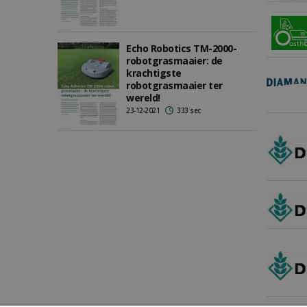
Echo Robotics TM-2000-
robotgrasmaaier: de
krachtigste
robotgrasmaaier ter
wereld!
23-12-2021
333 sec