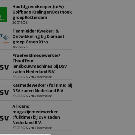
Hoofdgreenkeeper (m/v)
Golfbaan KralingenOosthoek
groepRotterdam
30-07-2026
Teamleider Kwekerij &
Ontwikkeling bij Diamant
groep Groen Xtra
30-07-2026
Proefveldmedewerker/
Chauffeur
landbouwmachines bij DSV
zaden Nederland B.V.
27-07-2026, Ven-Zelderheide
Kasmedewerker (fulltime) bij
DSV zaden Nederland B.V.
27-07-2026, Ven-Zelderheide
Allround
magazijnmedewerker
(fulltime) bij DSV zaden
Nederland B.V.
27-07-2026, Ven Zelderheide