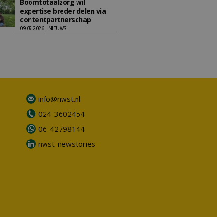
Boomtotaalzorg wil
expertise breder delen via
contentpartnerschap
09-07-2026 | NIEUWS
info@nwst.nl
024-3602454
06-42798144
nwst-newstories