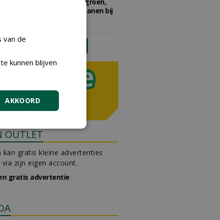
Adviseur openbaar groen,
sportvelden & golfbanen bij
Vos Capelle
27-07-2026, Sprang-Capelle
s van de
meer Groene Banen
te kunnen blijven
AKKOORD
N OUTLET
 kan gratis kleine advertenties
 via zijn eigen account.
en gratis advertentie
DA